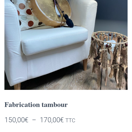
Fabrication tambour
Plage
150,00
€
–
170,00
€
TTC
de