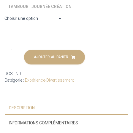
TAMBOUR : JOURNÉE CRÉATION
prix :
150,00€
à
170,00€
quantité
de
AJOUTER AU PANIER
Fabrication
tambour
UGS :
ND
Catégorie :
Expérience-Divertissement
DESCRIPTION
INFORMATIONS COMPLÉMENTAIRES