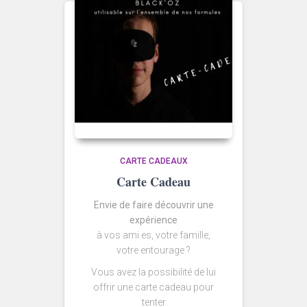
CARTE CADEAUX
Carte Cadeau
Envie de faire découvrir une
expérience
à vos ami.es, votre famille,
votre entourage ?
Vous avez la possibilité de lui
offrir une carte cadeau pour
tenter