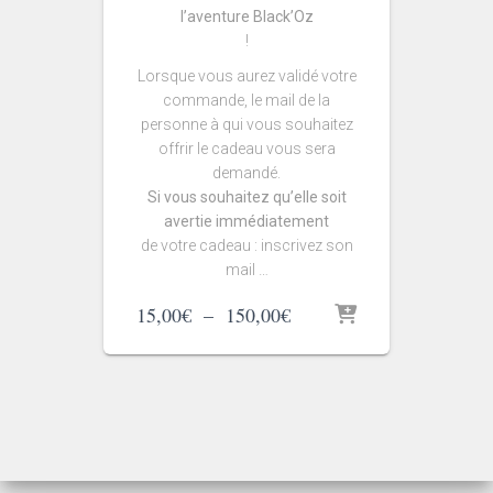
l’aventure Black’Oz
!
Lorsque vous aurez validé votre
commande, le mail de la
personne à qui vous souhaitez
offrir le cadeau vous sera
demandé.
Si vous souhaitez qu’elle soit
avertie immédiatement
de votre cadeau : inscrivez son
mail …
Plage
15,00
€
–
150,00
€
de
prix :
15,00€
à
150,00€