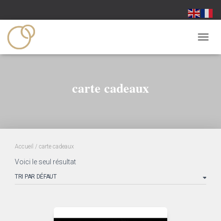
OUVRI
carte cadeaux
Accueil
/ carte cadeaux
Voici le seul résultat