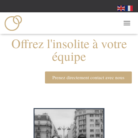
O
U
Offrez l'insolite à votre
V
R
équipe
I
R
/
F
E
Prenez directement contact avec nous
R
M
E
R
L
A
N
A
V
I